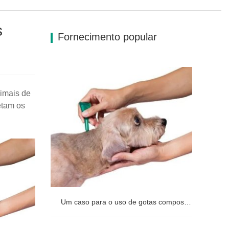
s
Fornecimento popular
nimais de
etam os
Um caso para o uso de gotas compostas de fipronil para cães