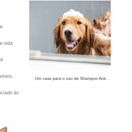
Um caso para o uso de gotas
compostas de fipronil para cães
te
de vida
 é
síveis,
Um case para o uso de Shampoo Antibacteriano para Animais de Estimação
ociado às
Um case para o uso de Shampoo
Antibacteriano para Animais de Estimação