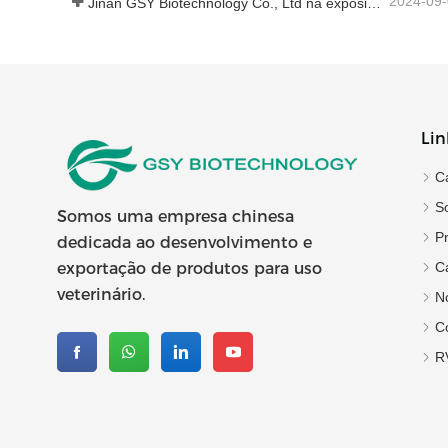
2024-09
Jinan GSY Biotechnology Co., Ltd na exposição Nanjing VIV
Lin
C
S
Somos uma empresa chinesa
P
dedicada ao desenvolvimento e
C
exportação de produtos para uso
veterinário.
No
C
R