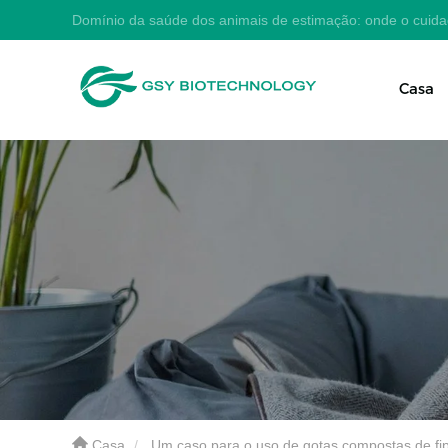
Domínio da saúde dos animais de estimação: onde o cuid
Casa
Casa
Um caso para o uso de gotas compostas de fip