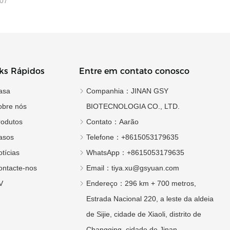
-07
ks Rápidos
Entre em contato conosco
asa
Companhia：
JINAN GSY
obre nós
BIOTECNOLOGIA CO., LTD.
rodutos
Contato：
Aarão
asos
Telefone：
+8615053179635
tícias
WhatsApp：
+8615053179635
ontacte-nos
Email：
tiya.xu@gsyuan.com
V
Endereço：
296 km + 700 metros,
Estrada Nacional 220, a leste da aldeia
de Sijie, cidade de Xiaoli, distrito de
Changqing, cidade de Jinan