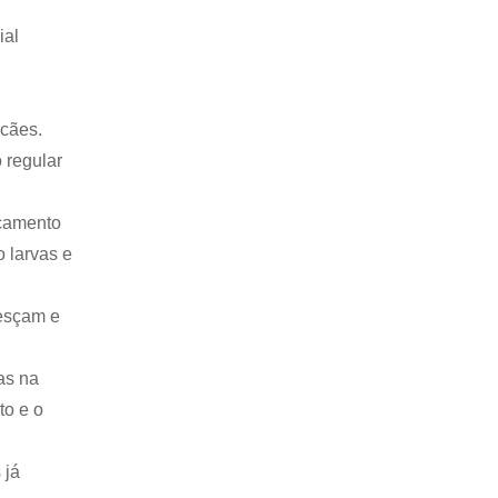
ial
 cães.
 regular
icamento
 larvas e
resçam e
tas na
to e o
 já