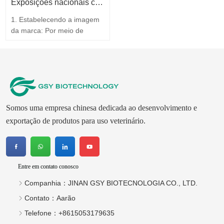
o produto: Ao visitar a
internacional, mas também
Exposições nacionais com a participação de JINAN GSY BIOTECHNOLOGY CO., LTD.
fábrica, o cliente pode…
obter…
1. Estabelecendo a imagem
da marca: Por meio de
publicidade em exposições
de qualidade, a GSY pode
mostrar aos clientes o valor
do seu produto, valor do
serviço, valor do pessoal e
valor da imagem. A partir da
Somos uma empresa chinesa dedicada ao desenvolvimento e
psicologia do consumidor,
com a ajuda da psicologia
exportação de produtos para uso veterinário.
elevada do consumidor, o
papel…
Entre em contato conosco
Companhia：
JINAN GSY BIOTECNOLOGIA CO., LTD.
Contato：
Aarão
Telefone：
+8615053179635