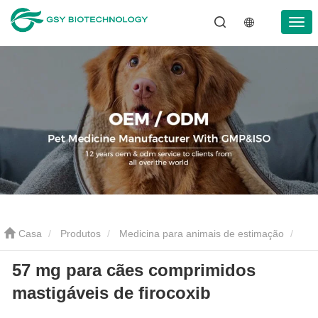
Casa
Produtos
Medicina para animais de estimação
57 mg para cães comprimidos
Antiinflamatório para animais de estimação
57 mg para cães
mastigáveis ​​de firocoxib
comprimidos mastigáveis ​​de firocoxib