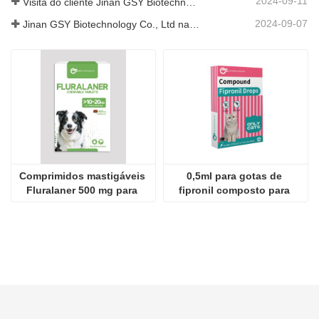
2024-09-11
Visita do cliente Jinan GSY Biotechnology Co., Ltd
2024-09-07
Jinan GSY Biotechnology Co., Ltd na exposição Nanjing VIV
Comprimidos mastigáveis ​​
0,5ml para gotas de 
Fluralaner 500 mg para 
fipronil composto para 
cães
gatos