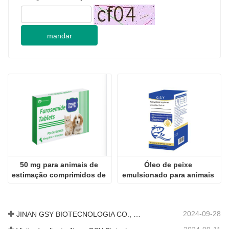
mandar
50 mg para animais de 
Óleo de peixe 
estimação comprimidos de 
emulsionado para animais 
furosemida
de estimação
2024-09-28
JINAN GSY BIOTECNOLOGIA CO., LTD. participou da Exposição Internacional de Pecuária do Paquistão de 2024 IPEX