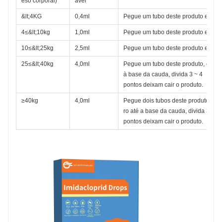
eso corporal)
ável
&lt;4KG
0,4ml
Pegue um tubo deste produto e colo
4≤
&lt;10kg
1,0ml
Pegue um tubo deste produto e colo
10≤&lt;25kg
2,5ml
Pegue um tubo deste produto e colo
25≤&lt;40kg
4,0ml
Pegue um tubo deste produto, coloq
à base da cauda, ​​divida 3 ~ 4
pontos deixam cair o produto.
≥40kg
4,0ml
Pegue dois tubos deste produto, co
ro até a base da cauda, ​​divida 3 ~ 
pontos deixam cair o produto.