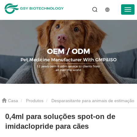
Casa
Produtos
Desparasitante para animais de estimação
0,4ml para soluções spot-on de
Gotas de desparasitação para animais de estimação
0,4ml
imidaclopride para cães
para soluções spot-on de imidaclopride para cães