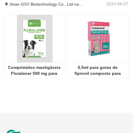
0,4ml para cães gotas de 
Comprimidos de 
imidaclopride e 
fenbendazol de 0,1g para 
moxidectina
animais de estimação
2024-09-28
JINAN GSY BIOTECNOLOGIA CO., LTD. participou da Exposição Internacional de Pecuária do Paquistão de 2024 IPEX
2024-09-11
Visita do cliente Jinan GSY Biotechnology Co., Ltd
2024-09-07
Jinan GSY Biotechnology Co., Ltd na exposição Nanjing VIV
Comprimidos mastigáveis ​​
0,5ml para gotas de 