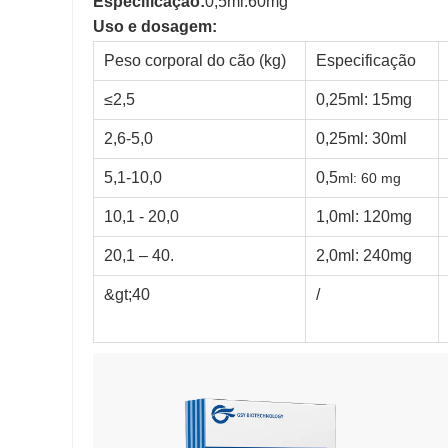
Especificação:
0,5ml:60mg
Uso e dosagem
:
Peso corporal do cão (kg)
Especificação
≤2,5
0,25ml: 15mg
2,6-5,0
0,25ml: 30ml
5,1-10,0
0,5
ml: 60 mg
10,1 - 20,0
1,0ml: 120mg
20,1 – 40.
2,0ml: 240mg
&gt;40
/