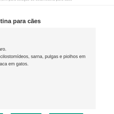
tina para cães
aro.
ncilostomídeos, sarna, pulgas e piolhos em
íaca em gatos.