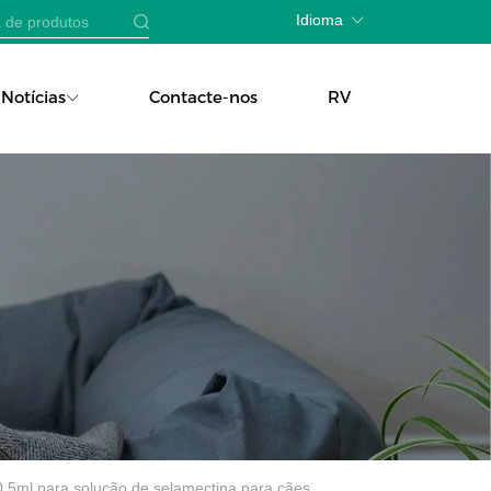
Idioma
Notícias
Contacte-nos
RV
0,5ml para solução de selamectina para cães