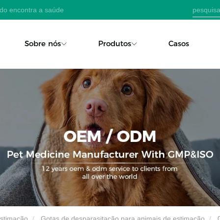
ado encontra a saúde
Sobre nós
Produtos
Casos
estimação
Gotas de desparasitação para animais de estimação