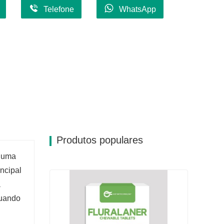
Telefone
WhatsApp
Produtos populares
r uma
ncipal
a
Quando