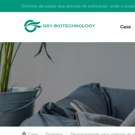
Domínio da saúde dos animais de estimação: onde o cuid
Casa
Casa
Produtos
Desparasitante para animais de 