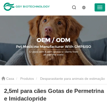
Casa
Produtos
Desparasitante para animais de estimação
2,5ml para cães Gotas de Permetrina
Gotas de desparasitação para animais de estimação
2,5ml
e Imidaclopride
para cães Gotas de Permetrina e Imidaclopride