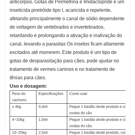
anticorpos. Gotas de Permetrina e Imidaclopride é um
inseticida piretróide tipo I, acaricida e repelente,
afetando principalmente o canal de sódio dependente
de voltagem de vertebrados e invertebrados,
retardando e prolongando a ativação e inativação do
canal, levando a parasitas Os insetos ficam altamente
excitados até morrerem. Este produto é um tipo de
gotas de desparasitação para cães, pode ajudar no
tratamento de vermes caninos e no tratamento de
tênias para cães.
Uso e dosagem:
Peso do 
Especificações
Como usar
cachorro
≤ 4kg
0,4ml
Pegue 1 bastão deste produto e coloque
costas do cão.
4~10kg
1,0ml
Pegue 1 bastão deste produto e coloque
costas do cão.
10~25kg
2,5ml
Pegue 1 bastão deste produto, coloque-o