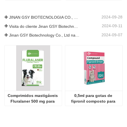
animais de estimação
2024-09-28
JINAN GSY BIOTECNOLOGIA CO., LTD. participou da Exposição Internacional de Pecuária do Paquistão de 2024 IPEX
2024-09-11
Visita do cliente Jinan GSY Biotechnology Co., Ltd
2024-09-07
Jinan GSY Biotechnology Co., Ltd na exposição Nanjing VIV
Comprimidos mastigáveis ​​
0,5ml para gotas de 
Fluralaner 500 mg para 
fipronil composto para 
cães
gatos