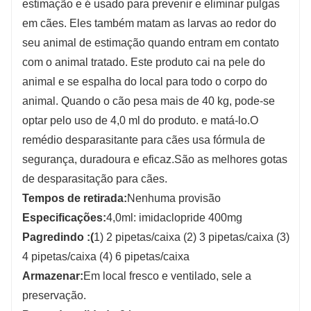
estimação e é usado para prevenir e eliminar pulgas
em cães. Eles também matam as larvas ao redor do
seu animal de estimação quando entram em contato
com o animal tratado. Este produto cai na pele do
animal e se espalha do local para todo o corpo do
animal. Quando o cão pesa mais de 40 kg, pode-se
optar pelo uso de 4,0 ml do produto. e matá-lo.O
remédio desparasitante para cães usa fórmula de
segurança, duradoura e eficaz.São as melhores gotas
de desparasitação para cães.
Tempos de retirada
:
Nenhuma provisão
Especificações:
4,0ml: imidaclopride 400mg
P
agredindo :(
1) 2 pipetas/caixa (2) 3 pipetas/caixa (3)
4 pipetas/caixa (4) 6 pipetas/caixa
Armazenar:
Em local fresco e ventilado, sele a
preservação.