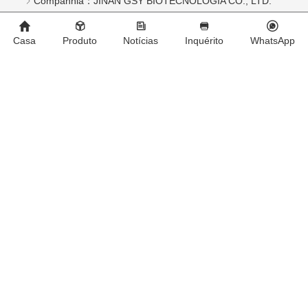
Companhia：
JINAN GSY BIOTECNOLOGIA CO., LTD.
Contato：
Aarão
Casa
Produto
Notícias
Inquérito
WhatsApp
Telefone：
+8615053179635
WhatsApp：
+8615053179635
Email：
tiya.xu@gsyuan.com
Endereço：
296 km + 700 metros, Estrada Nacional 220, a
leste da aldeia de Sijie, cidade de Xiaoli, distrito de
Changqing, cidade de Jinan
Boletim de Notícias
Esforce-se para produzir mais medicamentos veterinários no
mercado internacional.
mandar
Copyright © 2026 JINAN GSY BIOTECNOLOGIA CO., LTD.