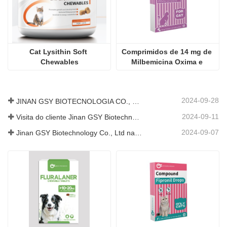
Cat Lysithin Soft 
Comprimidos de 14 mg de 
Chewables
Milbemicina Oxima e 
Praziquantel para gatos
2024-09-28
JINAN GSY BIOTECNOLOGIA CO., LTD. participou da Exposição Internacional de Pecuária do Paquistão de 2024 IPEX
2024-09-11
Visita do cliente Jinan GSY Biotechnology Co., Ltd
2024-09-07
Jinan GSY Biotechnology Co., Ltd na exposição Nanjing VIV