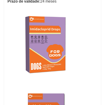
Prazo de validade
:
24 meses