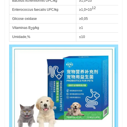
Bacillus licheniformis UFC/kg
≥1,0×10
12
Enterococcus faecalis UFC/kg
≥1,0×10
Glicose oxidase
≥0,05
Vitaminas B
g/kg
≥1
2
Umidade,%
≤10