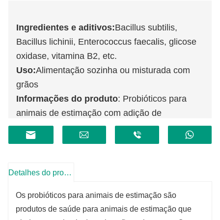
Ingredientes e aditivos:
Bacillus subtilis,
Bacillus lichinii, Enterococcus faecalis, glicose
oxidase, vitamina B2, etc.
Uso:
Alimentação sozinha ou misturada com
grãos
Informações do produto
: Probióticos para
animais de estimação com adição de
compostos de Bacillus subtilis, Bacillus
licheniformis, Enterococcus faecalis e glicose
oxidase. Bacillus subtilis pode regular a flora
intestinal, formar um ambiente de hipóxia
Detalhes do produto
intestinal, promover o crescimento de bactérias
Os probióticos para animais de estimação são
anaeróbicas benéficas e produzir ácidos
produtos de saúde para animais de estimação que
orgânicos, como o ácido láctico. Bacillus