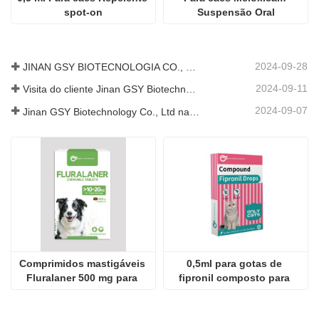
spot-on
Suspensão Oral
2024-09-28
JINAN GSY BIOTECNOLOGIA CO., LTD. participou da Exposição Internacional de Pecuária do Paquistão de 2024 IPEX
2024-09-11
Visita do cliente Jinan GSY Biotechnology Co., Ltd
2024-09-07
Jinan GSY Biotechnology Co., Ltd na exposição Nanjing VIV
Comprimidos mastigáveis ​​
0,5ml para gotas de 
Fluralaner 500 mg para 
fipronil composto para 
cães
gatos