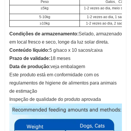
Peso
Gatos、Cães
≤5kg
1-2 vezes ao dia, meio saco 
5-10kg
1-2 vezes ao dia, 1 saco de
≥10kg
1-2 vezes ao dia, 2 sacos d
Condições de armazenamento:
Selado, armazenado
em local fresco e seco, longe da luz solar direta.
Conteúdo líquido:
5 g/saco x 10 sacos/caixa
Prazo de validade:
18 meses
Data de produção:
veja embalagem
Este produto está em conformidade com os
regulamentos de higiene de alimentos para animais
de estimação
Inspeção de qualidade do produto aprovada