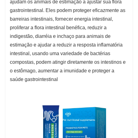
ajudam os animais de estimação a ajustar sua flora
licheniformis pode colonizar rapidamente o
gastrointestinal. Eles podem proteger eficazmente as
trato intestinal, consumir rapidamente oxigênio
barreiras intestinais, fornecer energia intestinal,
e formar um ambiente anaeróbico, que conduz
proliferar a flora intestinal benéfica, reduzir a
às atividades fisiológicas de outros probióticos
indigestão, diarréia e inchaço para animais de
no trato intestinal, promover a função
estimação e ajudar a reduzir a resposta inflamatória
gastrointestinal e contribuir para a digestão e
intestinal, usando uma variedade de bactérias
absorção intestinal.
compostas, podem atingir diretamente os intestinos e
o estômago, aumentar a imunidade e proteger a
saúde gastrointestinal