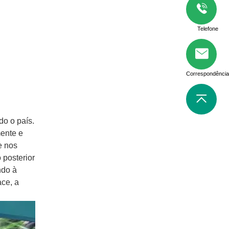
Telefone
Correspondência
do o país.
ente e
e nos
 posterior
ndo à
ace, a