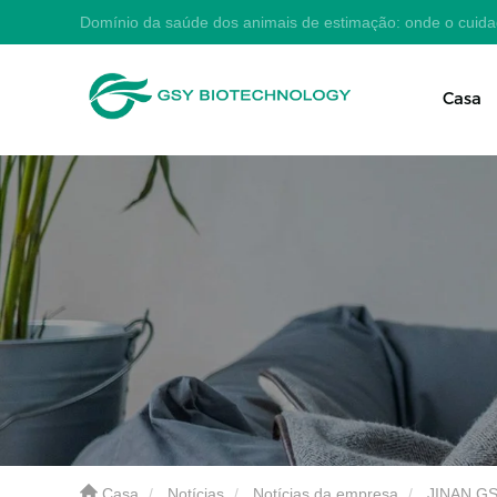
Domínio da saúde dos animais de estimação: onde o cuid
Casa
Casa
Notícias
Notícias da empresa
JINAN GSY