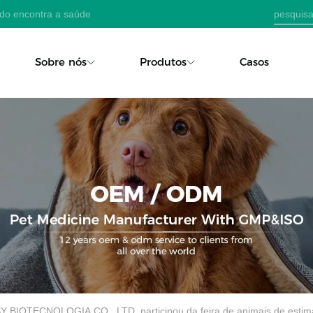
ado encontra a saúde
Sobre nós
Produtos
Casos
 BIOTECNOLOGIA CO., LTD. participou da feira de animais de estim