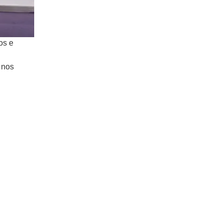
os e
 nos