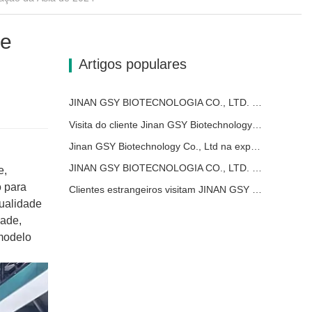
de
Artigos populares
JINAN GSY BIOTECNOLOGIA CO., LTD. participou da Exposição Internacional de Pecuária do Paquistão de 2024 IPEX
Visita do cliente Jinan GSY Biotechnology Co., Ltd
Jinan GSY Biotechnology Co., Ltd na exposição Nanjing VIV
JINAN GSY BIOTECNOLOGIA CO., LTD. participou da feira de animais de estimação da Ásia de 2024
e,
o para
Clientes estrangeiros visitam JINAN GSY BIOTECHNOLOGY CO., LTD.
qualidade
dade,
 modelo