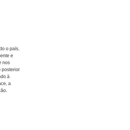
do o país.
ente e
e nos
 posterior
ndo à
ace, a
ção.