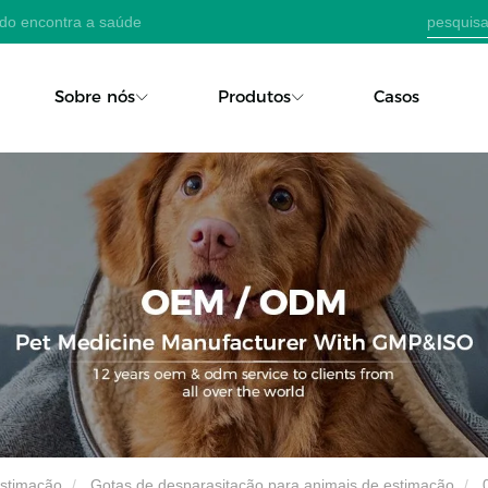
ado encontra a saúde
Sobre nós
Produtos
Casos
estimação
Gotas de desparasitação para animais de estimação
0,9 ml para gatos Composto Fipronil e Praziquantel Spot