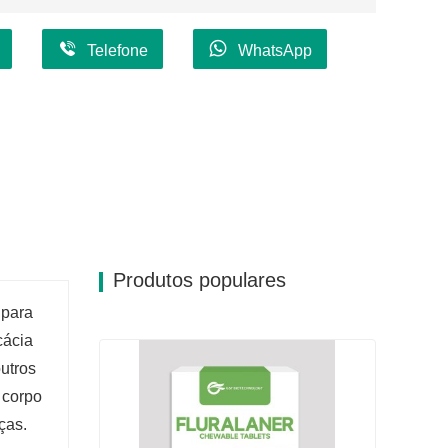
Telefone
WhatsApp
Produtos populares
 para
cácia
utros
 corpo
ças.