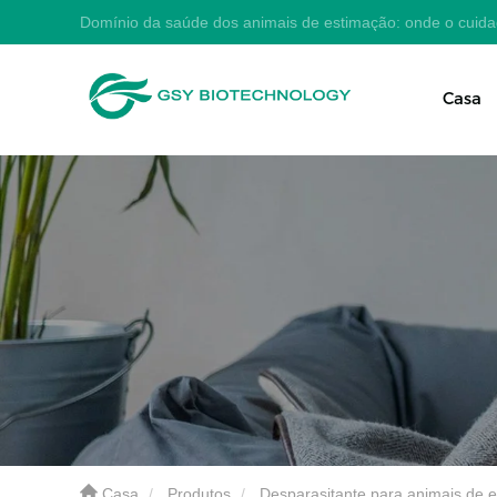
Domínio da saúde dos animais de estimação: onde o cuid
Casa
Casa
Produtos
Desparasitante para animais de 